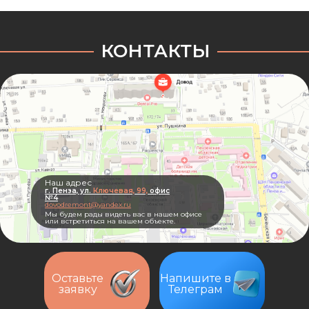
КОНТАКТЫ
Наш адрес
г. Пенза, ул.
Ключевая, 99,
офис
№4
dovodremont@yandex.ru
Мы будем рады видеть вас в нашем офисе
или встретиться на вашем объекте.
Оставьте
Напишите в
заявку
Телеграм