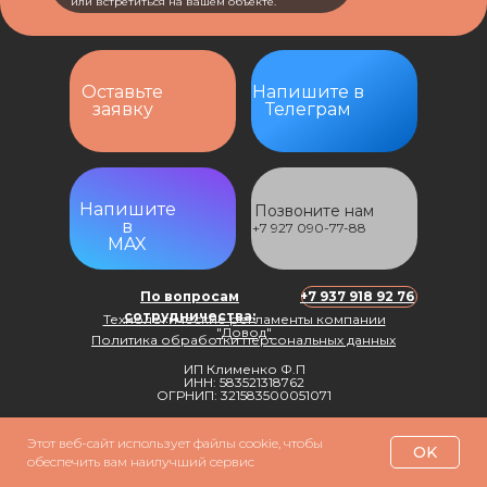
или встретиться на вашем объекте.
Оставьте
Напишите в
заявку
Телеграм
Напишите
Позвоните нам
в
+7 927 090-77-88
MAX
По вопросам
+7 937 918 92 76‬
сотрудничества:
Технологические регламенты компании
"Довод"
Политика обработки персональных данных
ИП Клименко Ф.П
ИНН: 583521318762
ОГРНИП: 321583500051071
Этот веб-сайт использует файлы cookie, чтобы
OK
обеспечить вам наилучший сервис