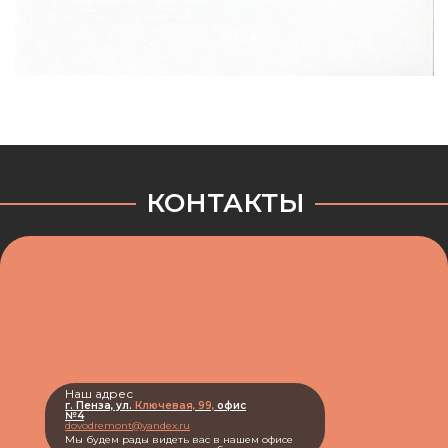
КОНТАКТЫ
Наш адрес
г. Пенза, ул.
Ключевая, 99,
офис
№4
dovodremont@yandex.ru
Мы будем рады видеть вас в нашем офисе