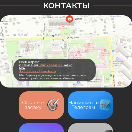
КОНТАКТЫ
Наш адрес
г. Пенза, ул.
Ключевая, 99,
офис
№4
dovodremont@yandex.ru
Мы будем рады видеть вас в нашем офисе
или встретиться на вашем объекте.
Оставьте
Напишите в
заявку
Телеграм