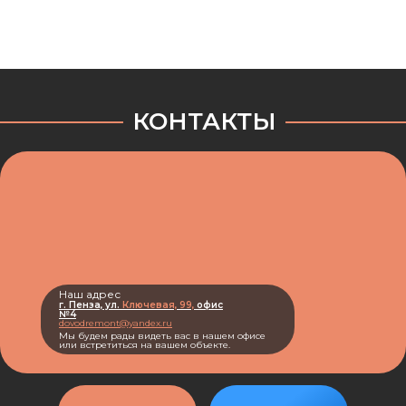
КОНТАКТЫ
Наш адрес
г. Пенза, ул.
Ключевая, 99,
офис
№4
dovodremont@yandex.ru
Мы будем рады видеть вас в нашем офисе
или встретиться на вашем объекте.