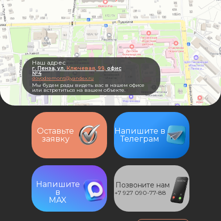
Наш адрес
г. Пенза, ул.
Ключевая, 99,
офис
№4
dovodremont@yandex.ru
Мы будем рады видеть вас в нашем офисе
или встретиться на вашем объекте.
Оставьте
Напишите в
заявку
Телеграм
Напишите
Позвоните нам
в
+7 927 090-77-88
MAX